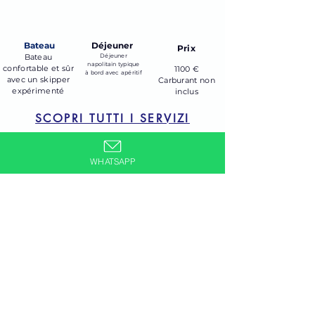
Bateau
Déjeuner
Prix
Bateau
Déjeuner
napolitain typique
confortable et sûr
1100 €
à bord avec apéritif
avec un skipper
Carburant non
expérimenté
inclus
SCOPRI TUTTI I SERVIZI
DÉCOUVREZ LE MENU
WHATSAPP