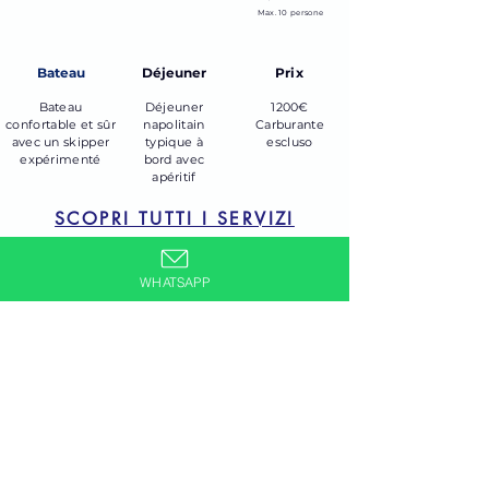
Max. 10 persone
Bateau
Déjeuner
Prix
Bateau
Déjeuner
1200€
confortable et sûr
napolitain
Carburante
avec un skipper
typique à
escluso
expérimenté
bord avec
apéritif
SCOPRI TUTTI I SERVIZI
DÉCOUVREZ LE MENU
WHATSAPP