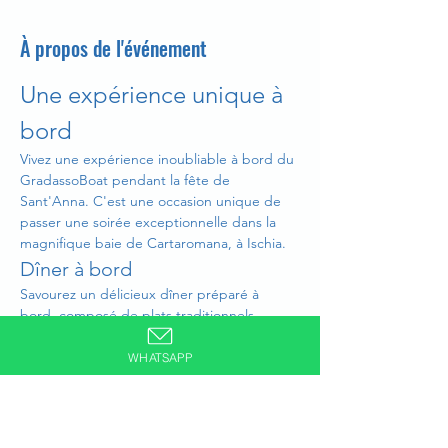
À propos de l'événement
Une expérience unique à 
bord
Vivez une expérience inoubliable à bord du 
GradassoBoat pendant la fête de 
Sant'Anna. C'est une occasion unique de 
passer une soirée exceptionnelle dans la 
magnifique baie de Cartaromana, à Ischia.
Dîner à bord
Savourez un délicieux dîner préparé à 
bord, composé de plats traditionnels 
locaux. La vue panoramique sur la mer et le 
paysage environnant rendra l'atmosphère 
WHATSAPP
encore plus magique.
Spectacle de feux d'artifice
Terminez la soirée en beauté avec un feu 