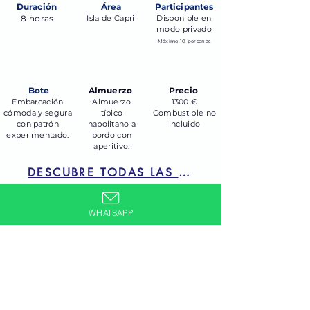
Duración
Área
Participantes
8 horas
Isla de Capri
Disponible en
modo privado
Máximo 10 personas
Bote
Almuerzo
Precio
Embarcación
Almuerzo
1300 €
cómoda y segura
típico
Combustible no
con patrón
napolitano a
incluido
experimentado.
bordo con
aperitivo.
DESCUBRE TODAS LAS EXPERIENCIAS
EL MENÚ
WHATSAPP