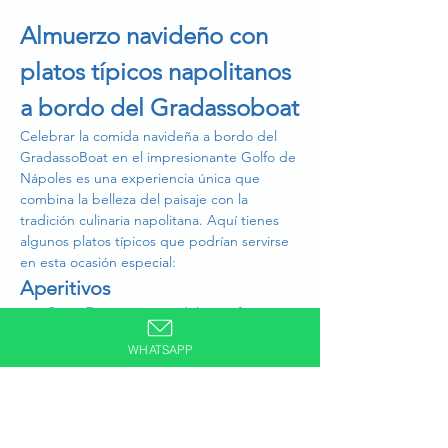
Almuerzo navideño con 
platos típicos napolitanos 
a bordo del Gradassoboat
Celebrar la comida navideña a bordo del 
GradassoBoat en el impresionante Golfo de 
Nápoles es una experiencia única que 
combina la belleza del paisaje con la 
tradición culinaria napolitana. Aquí tienes 
algunos platos típicos que podrían servirse 
en esta ocasión especial:
Aperitivos
Pasta Frittatine:
 Una deliciosa frittata 
hecha con pasta, huevos y queso.
WHATSAPP
Buñuelos de bacalao:
 Pequeños 
buñuelos de bacalao crujientes y 
sabrosos.
Caprese:
 Una ensalada fresca con 
tomates, mozzarella de búfala y 