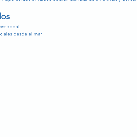
dos
dassoboat
iciales desde el mar