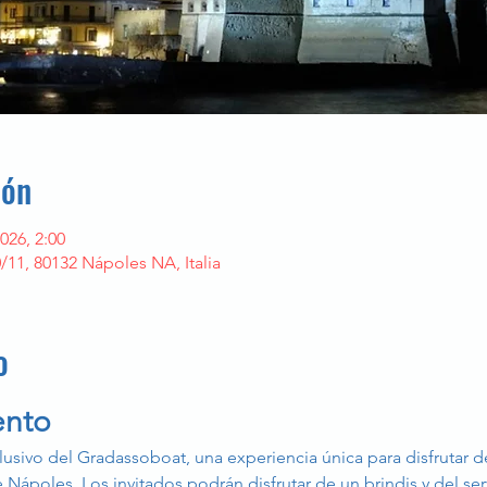
ión
026, 2:00
/11, 80132 Nápoles NA, Italia
o
ento
lusivo del Gradassoboat, una experiencia única para disfrutar de 
Nápoles. Los invitados podrán disfrutar de un brindis y del serv