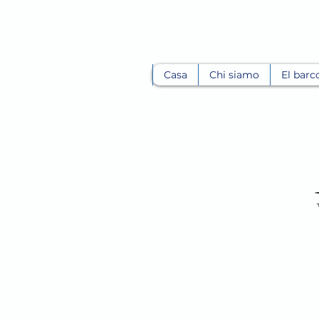
Casa
Chi siamo
El barc