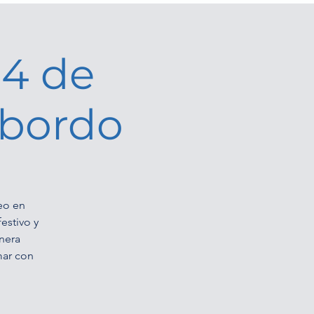
 4 de
 bordo
eo en
estivo y
nera
mar con