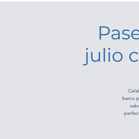
Pase
julio
Cele
barco p
sab
perfec