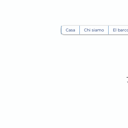
Casa
Chi siamo
El barc