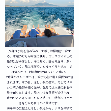
夕暮れが街を包み込み、ナポリの様相は一変す
る。水辺の灯りが水面に映り、ヴェスヴィオ山の
輪郭は影を落とし、海は暗く、静まり返り、深く
なっていく。船は海岸沿いをゆっくりと進み、街
は遠ざかり、時の流れがゆっくりと進む。
2時間のクルーズ中は、親密で心に響く雰囲気に包
まれます。水の音、涼しい夜の空気、そしてメキ
シコ湾の輪郭を描く光が、強烈で没入感のある体
験を創り出します。船内では食前酒が提供され、
夜のひとときをゆったりと過ごし、特別なひとと
きを分かち合うのに最適です。
海を中心に据えた珍しい視点からナポリを体験で