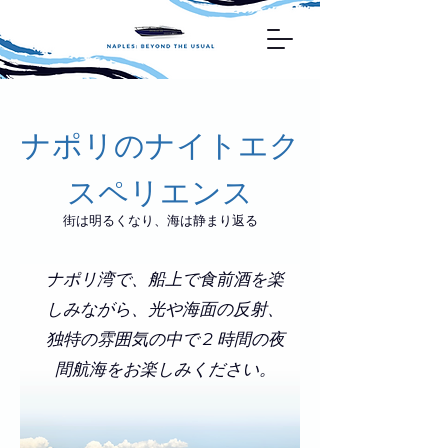
ナポリのナイトエク
スペリエンス
街は明るくなり、海は静まり返る
ナポリ湾で、船上で食前酒を楽
しみながら、光や海面の反射、
独特の雰囲気の中で 2 時間の夜
間航海をお楽しみください。