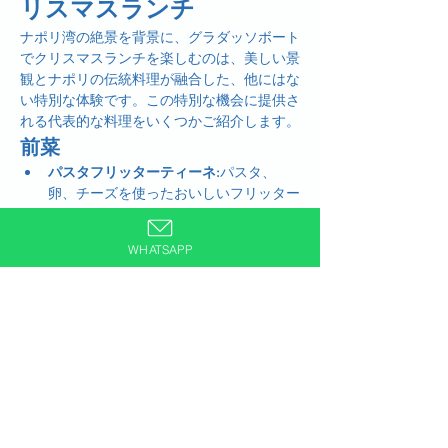
リスマスランチ
ナポリ湾の絶景を背景に、グラダッソボート
でクリスマスランチを楽しむのは、美しい景
観とナポリの伝統料理が融合した、他にはな
い特別な体験です。この特別な機会に提供さ
れる代表的な料理をいくつかご紹介します。
前菜
パスタフリッターティーネ:
パスタ、
卵、チーズを使ったおいしいフリッター
タ。
タラのフリッター:
小さくてサクサクし
WHATSAPP
たおいしいタラのフリッター。
カプレーゼ:
トマト、水牛のモッツァレ
ラチーズ、バジルを使った新鮮なサラ
ダ。
さらに表示