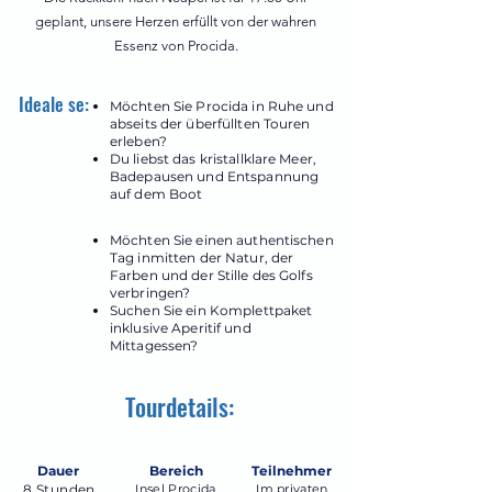
geplant, unsere Herzen erfüllt von der wahren
Essenz von Procida.
Ideale se:
Möchten Sie Procida in Ruhe und
abseits der überfüllten Touren
erleben?
Du liebst das kristallklare Meer,
Badepausen und Entspannung
auf dem Boot
Möchten Sie einen authentischen
Tag inmitten der Natur, der
Farben und der Stille des Golfs
verbringen?
Suchen Sie ein Komplettpaket
inklusive Aperitif und
Mittagessen?
Tourdetails:
Dauer
Bereich
Teilnehmer
8 Stunden
Insel Procida
Im privaten