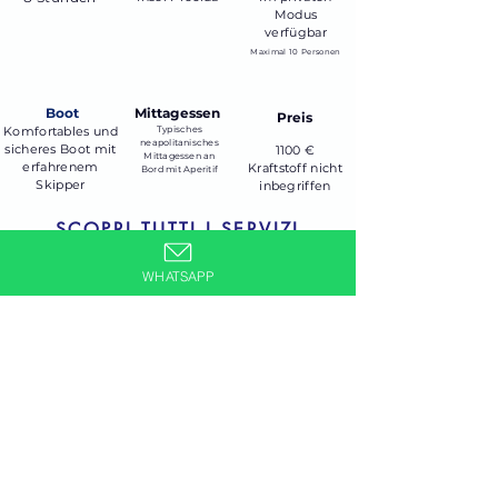
Modus
verfügbar
Maximal 10 Personen
Boot
Mittagessen
Preis
Komfortables und
Typisches
neapolitanisches
sicheres Boot mit
1100 €
Mittagessen an
erfahrenem
Kraftstoff nicht
Bord mit Aperitif
Skipper
inbegriffen
SCOPRI TUTTI I SERVIZI
WHATSAPP
ENTDECKEN SIE DAS MENÜ